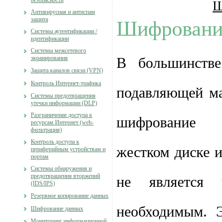
безопасности
Ш
Антивирусная и антиспам
защита
Шифровани
Системы аутентификации /
идентификации
Системы межсетевого
экранирования
В большинств
Защита каналов связи (VPN)
Контроль Интернет-трафика
подавляющей ма
Системы предотвращения
утечки информации (DLP)
Разграничение доступа к
шифрование 
ресурсам Интернет (web-
фильтрация)
Контроль доступа к
жестком диске 
периферийным устройствам и
портам
Системы обнаружения и
предотвращения вторжений
не является 
(IDS/IPS)
Резервное копирование данных
необходимым.
Шифрование данных
Мониторинг информационной