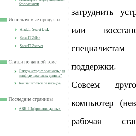
безопасности
затруднить уст
Используемые продукты
или восстан
Aladdin Secret Disk
SecurIT Zdisk
специалист
SecurIT Zserver
Статьи по данной теме
поддержки.
Откуда исходит опасность для
конфиденциальных данных?
Совсем друг
Как защититься от инсайда?
Последние страницы
компьютер (не
АВК. Шифрование данных.
рабочая ста