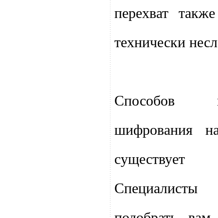
перехват такж
технически несл
Способов 
шифрования н
существует
Специалист
подобрать вам