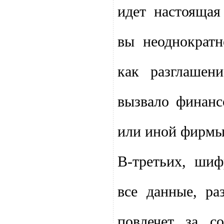
идет настоящая
вы неоднократ
как разглашен
вызвало финанс
или иной фирмы
В-третьих, ши
все данные, ра
повлечет за с