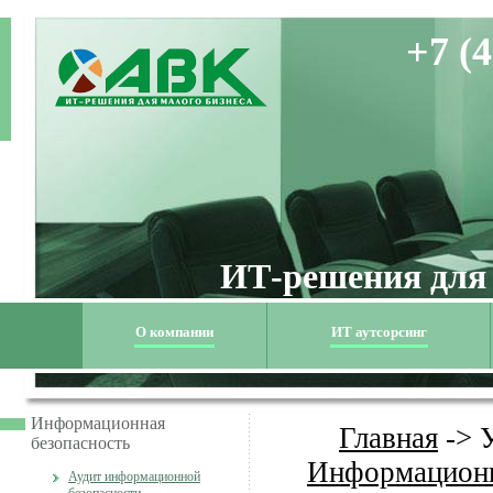
+7 (4
ИТ-решения для
О компании
ИТ аутсорсинг
Информационная
Главная
->
безопасность
Информационн
Аудит информационной