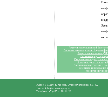
Инжи
конф
обра
внед
Secu
конфи
их на
Аудит информационной безопасн
Системы аутентификации / идентифи
Защита каналов связи (VP
Системы предотвращен
Разграничение доступа к ре
Контроль доступа к пери
Системы обнаружения и пре
Резервное копирование 
Мониторинг инфор
Адрес: 117216, г. Москва, Старокачаловская, д.1, к.2
Почта: info@avk-company.ru
Тел./факс: +7 (495) 198-11-22