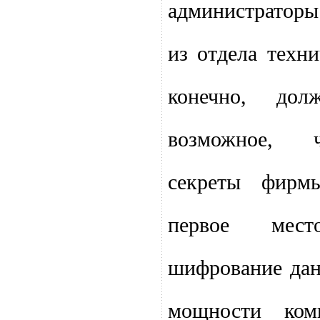
администратор
из отдела техн
конечно, дол
возможное, 
секреты фирм
первое мес
шифрование да
мощности ком