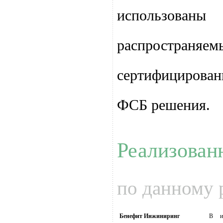
использован
распространяем
сертифициров
ФСБ решения.
Реализован
по данному
Бенефит Инжиниринг
В и