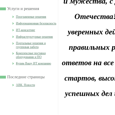
и мужества, 
Услуги и решения
Отечества
Программные решения
Информационная безопасность
уверенных де
ИТ-консалтинг
Инфраструктурные решения
Портальные решения и
правильных 
групповая работа
Комплексные поставки
оборудования и ПО
ответов на все
Купим Вашу ИТ компанию
стартов, высо
Последние страницы
АВК. Новости
успешных дел 