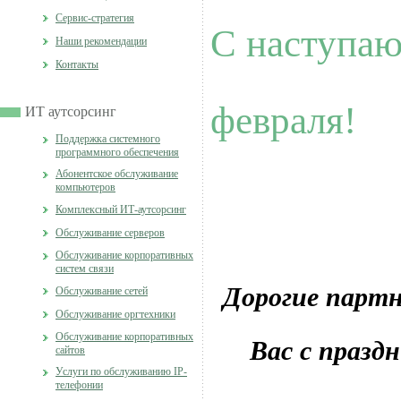
Cервис-стратегия
С наступа
Наши рекомендации
Контакты
февраля!
ИТ аутсорсинг
Поддержка системного
программного обеспечения
Абонентское обслуживание
компьютеров
Комплексный ИТ-аутсорсинг
Обслуживание серверов
Обслуживание корпоративных
систем связи
Дорогие партн
Обслуживание сетей
Обслуживание оргтехники
Обслуживание корпоративных
Вас с празд
сайтов
Услуги по обслуживанию IP-
телефонии