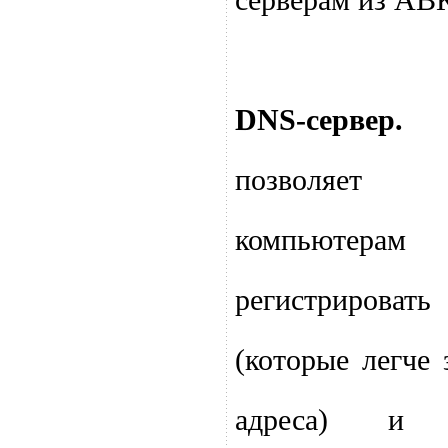
серверам из АВ
DNS-сервер.
С
позволяет
компьюте
регистриров
(которые легче 
адреса) и 