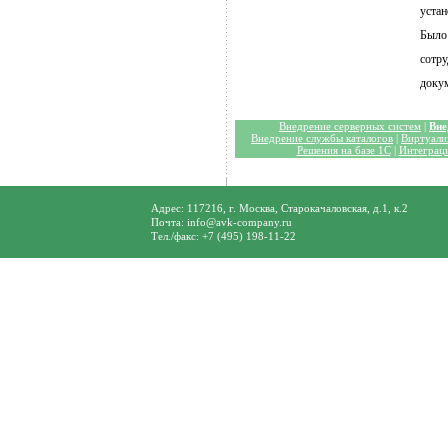
уста
Было
сотр
доку
Внедрение серверных систем
|
Вне
Внедрение службы каталогов
|
Виртуали
Решения на базе 1С
|
Интеграц
Адрес: 117216, г. Москва, Старокачаловская, д.1, к.2
Почта: info@avk-company.ru
Тел./факс: +7 (495) 198-11-22