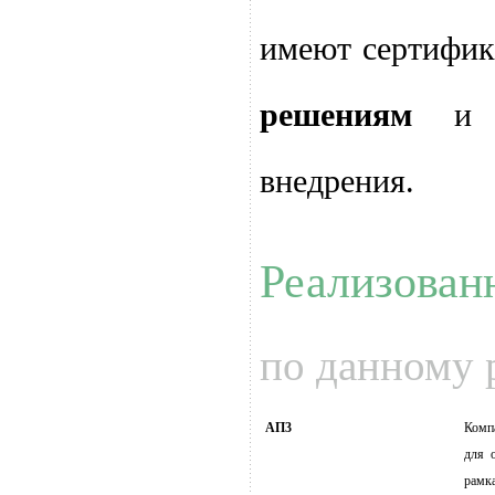
имеют сертифи
решениям
и о
внедрения.
Реализован
по данному
АП3
Комп
для 
рамк