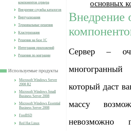
основных к
компонентов сервера
Внедрение службы каталогов
Внедрение 
Виртуализация
Терминальные решения
компоненто
Кластеризация
Решения на базе 1С
Интеграция приложений
Сервер – о
Решения по миграции
многогранны
Используемые продукты
Microsoft Windows Server
который даст в
2008 R2
Microsoft Windows Small
Business Server 2008
массу возмож
Microsoft Windows Essential
Business Server 2008
FreeBSD
невозможно 
Red Hat Linux