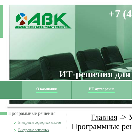
+7 (4
ИТ-решения для
О компании
ИТ аутсорсинг
Программные решения
Главная
->
Внедрение серверных систем
Программные ре
Внедрение основных