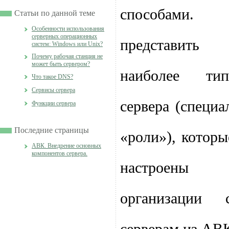
способами.
Статьи по данной теме
Особенности использования
серверных операционных
представить
систем: Windows или Unix?
Почему рабочая станция не
может быть сервером?
наиболее ти
Что такое DNS?
Сервисы сервера
сервера (специ
Функции сервера
Последние страницы
«роли»), которы
АВК. Внедрение основных
компонентов сервера.
настроен
организации 