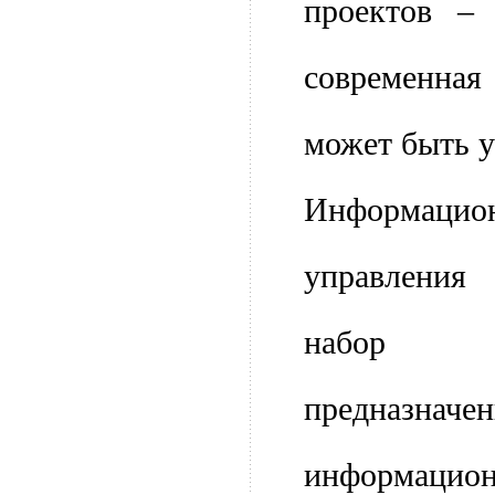
проектов – 
современна
может быть 
Информаци
управления
набор ИТ-
предназ
информаци