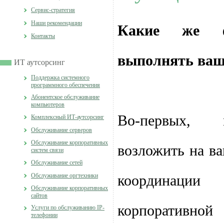
Cервис-стратегия
Наши рекомендации
Какие же ф
Контакты
выполнять ваш
ИТ аутсорсинг
Поддержка системного
программного обеспечения
Абонентское обслуживание
компьютеров
Во-первых, 
Комплексный ИТ-аутсорсинг
Обслуживание серверов
Обслуживание корпоративных
возложить на ва
систем связи
Обслуживание сетей
Обслуживание оргтехники
координаци
Обслуживание корпоративных
сайтов
корпоратив
Услуги по обслуживанию IP-
телефонии