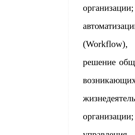
организа
автоматизац
(Workflow)
решение общ
возникающ
жизнедеятел
организа
управления