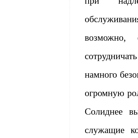
при надл
обслуживания
возможно,
сотруднича
намного безо
огромную ро
Солиднее вы
служащие ко