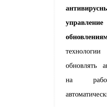
антивир
управлен
обновлениям
технолог
обновлять а
на рабо
автома