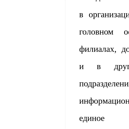
в организац
головном 
филиалах, д
и в други
подразделени
информаци
единое к