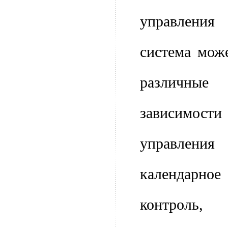
управления 
система мож
различн
зависимо
управлен
календарно
контрол