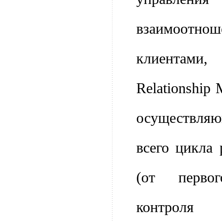
взаимоо
клиентами
Relationship
осуществл
всего цикла
(от перво
контроля