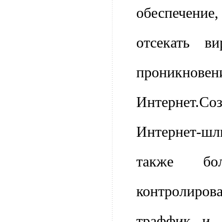
обеспечени
отсекать в
проникновен
Интернет.
Интернет-
также бол
контролир
траффик и 