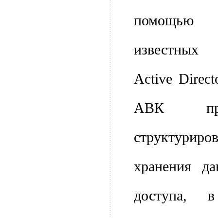
помощью 
известных 
Active Direc
АВК пре
структури
хранения д
доступа, 