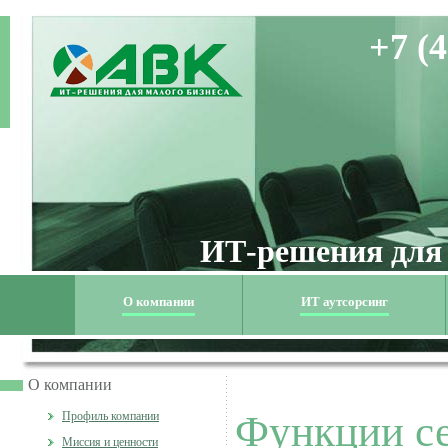
+7 (4
ИТ-решения для
О компании
ИТ аутсорсинг
О компании
Функции с
Профиль компании
Миссия и ценности