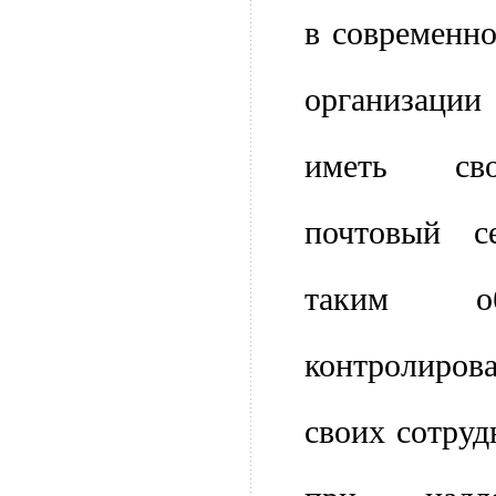
в современн
организац
иметь сво
почтовый се
таким о
контролир
своих сотруд