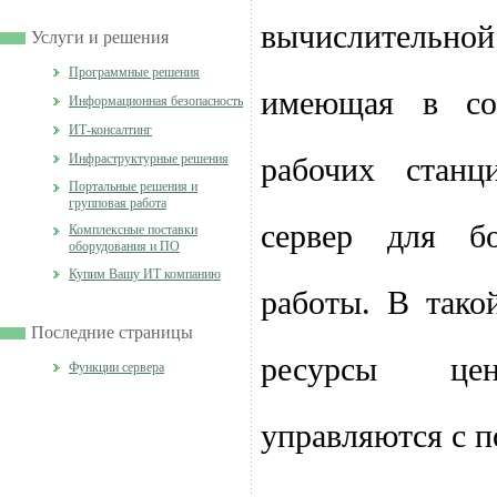
вычислительн
Услуги и решения
Программные решения
имеющая в со
Информационная безопасность
ИТ-консалтинг
Инфраструктурные решения
рабочих стан
Портальные решения и
групповая работа
сервер для б
Комплексные поставки
оборудования и ПО
Купим Вашу ИТ компанию
работы. В тако
Последние страницы
ресурсы цен
Функции сервера
управляются с 