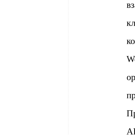
в
к
к
W
о
п
П
А