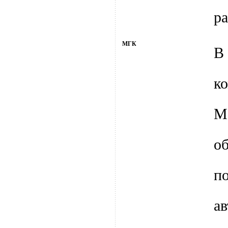
ра
МГК
В 
к
М
о
а