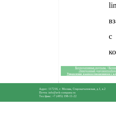
l
в
с
к
Корпоративные порталы
|
Корпо
Электронный документообор
Управление взаимоотношениями с к
Адрес: 117216, г. Москва, Старокачаловская, д.1, к.2
Почта: info@avk-company.ru
Тел./факс: +7 (495) 198-11-22