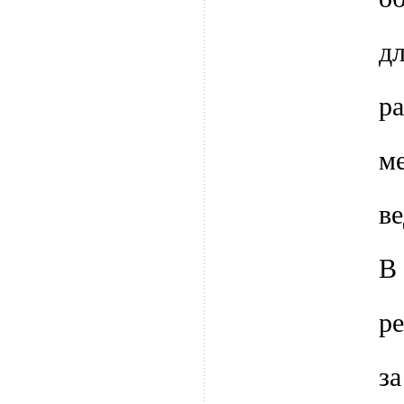
д
р
м
в
р
з