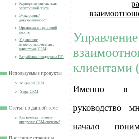
р
Корпоративные системы
электронной почты
взаимоотноше
Электронный
документооборот
Организация групповой
Управление
работы
Управление
взаимоотношениями с
взаимоотно
клиентами (CRM)
Разработка и поддержка ПО
клиентами
Используемые продукты
Microsoft CRM
Именно в 
Sugar CRM
руководство м
Статьи по данной теме
Как поможет бизнесу
внедрение CRM-системы?
начало пони
Последние страницы