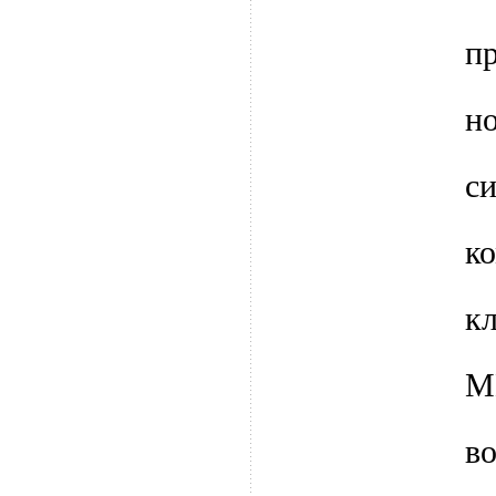
п
н
с
к
к
в