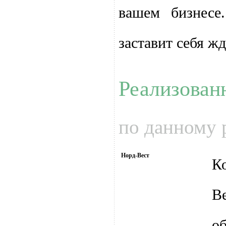
вашем бизнесе
заставит себя жд
Реализован
по данному
Норд-Вест
К
Ве
о