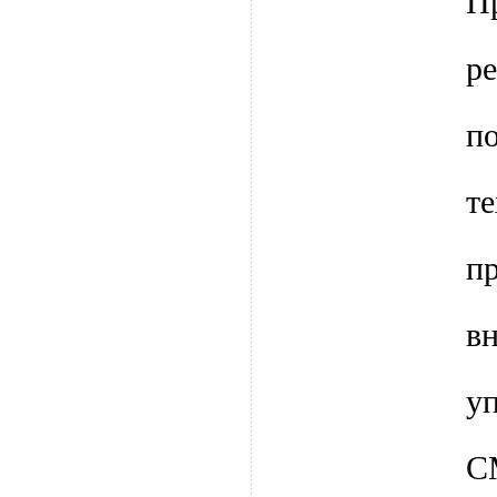
П
р
п
т
п
в
у
C