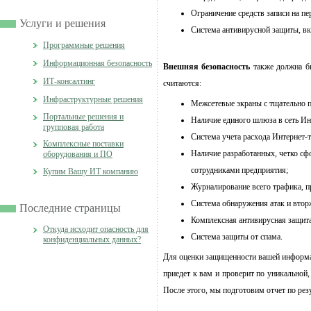
О
граничение средств записи на пе
Услуги и решения
С
истема антивирусной защиты, в
Программные решения
Информационная безопасность
Внешняя безопасность
также должна б
ИТ-консалтинг
считаются:
Инфраструктурные решения
М
ежсетевые экраны с тщательно
Портальные решения и
Н
аличие единого шлюза в сеть Ин
групповая работа
С
истема учета расхода Интернет
Комплексные поставки
Н
аличие разработанных, четко сф
оборудования и ПО
сотрудниками предприятия;
Купим Вашу ИТ компанию
Ж
урналирование всего трафика, 
С
истема обнаружения атак и втор
Последние страницы
К
омплексная антивирусная защит
Откуда исходит опасность для
С
истема защиты от спама.
конфиденциальных данных?
Для оценки защищенности вашей информа
приедет к вам и проверит по уникальной
После этого, мы подготовим отчет по ре