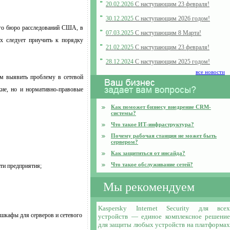
20.02.2026
С наступающим 23 февраля!
30.12.2025
С наступающим 2026 годом!
ого бюро расследований США, в
07.03.2025
С наступающим 8 Марта!
х следует приучить к порядку
21.02.2025
С наступающим 23 февраля!
28.12.2024
С наступающим 2025 годом!
все новости
ем выявить проблему в сетевой
кие, но и нормативно-правовые
Как поможет бизнесу внедрение CRM-
системы?
Что такое ИТ-инфраструктура?
Почему рабочая станция не может быть
сервером?
Как защититься от инсайда?
Что такое обслуживание сетей?
ти предприятия;
Мы рекомендуем
K
aspersky Internet Security для всех
 шкафы для серверов и сетевого
устройств — единое комплексное решение
для защиты любых устройств на платформах