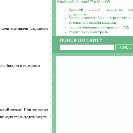
Windows®, Android™ и Mac OS.
Простой способ защитить все
устройства
Блокирование любых интернет-угроз
Безопасные онлайн-платежи
Защита общения в интернете и SMS
овными элементами традиционно
Родительский контроль
ПОИСК ПО САЙТУ
ти Интернет и ее сервисов
онной системы. Наш специалист
чие адекватных средств защиты.