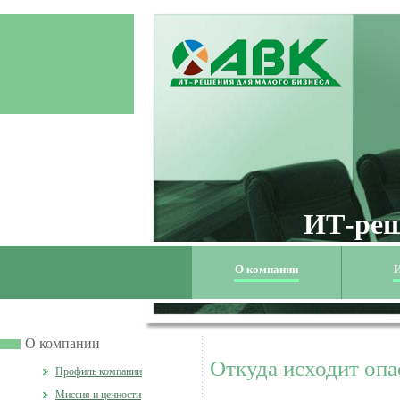
ИТ-реш
О компании
И
О компании
Откуда исходит оп
Профиль компании
Миссия и ценности