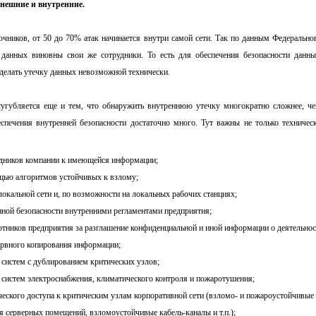
нешние и внутренние.
чников, от 50 до 70% атак начинается внутри самой сети. Так по данным Федеральн
данных виновны свои же сотрудники. То есть для обеспечения безопасности данны
сделать утечку данных невозможной технически.
сугубляется еще и тем, что обнаружить внутреннюю утечку многократно сложнее, ч
спечения внутренней безопасности достаточно много. Тут важны не только техничес
рудников компании к имеющейся информации;
щью алгоритмов устойчивых к взлому;
локальной сети и, по возможности на локальных рабочих станциях;
ной безопасности внутренними регламентами предприятия;
отников предприятия за разглашение конфиденциальной и иной информации о деятельнос
ервного копирования информации;
 систем с дублированием критических узлов;
 систем электроснабжения, климатического контроля и пожаротушения;
ческого доступа к критическим узлам корпоративной сети (взломо- и пожароустойчивые
я серверных помещений, взломоустойчивые кабель-каналы и т.п.);