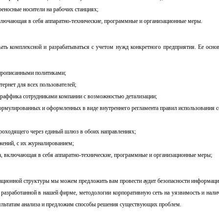
реносные носители на рабочих станциях;
ключающая в себя аппаратно-технические, программные и организационные меры.
ыть комплексной и разрабатываться с учетом нужд конкретного предприятия. Ее осн
 прописанными политиками;
тернет для всех пользователей;
-траффика сотрудниками компании с возможностью детализации;
ормулированных и оформленных в виде внутреннего регламента правил использования се
проходящего через единый шлюз в обоих направлениях;
жений, с их журналированием;
а, включающая в себя аппаратно-технические, программные и организационные меры;
ционной структуры мы можем предложить вам провести аудит безопасности информаци
, разработанной в нашей фирме, методологии корпоративную сеть на уязвимость и нали
зультатам анализа и предложим способы решения существующих проблем.