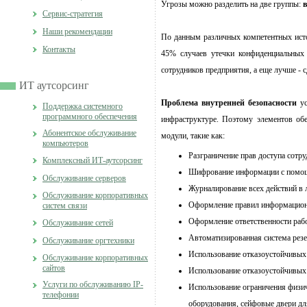
Угрозы можно разделить на две группы:
в
Cервис-стратегия
Наши рекомендации
По данным различных компетентных исто
Контакты
45% случаев утечки конфиденциальных 
сотрудников предприятия, а еще лучше - 
ИТ аутсорсинг
Проблема внутренней безопасности
у
Поддержка системного
программного обеспечения
инфраструктуре. Поэтому элементов обе
Абонентское обслуживание
модули, такие как:
компьютеров
Р
азграничение прав доступа сот
Комплексный ИТ-аутсорсинг
Ш
ифрование информации с помо
Обслуживание серверов
Ж
урналирование всех действий в 
Обслуживание корпоративных
О
формление правил информацион
систем связи
О
формление ответственности раб
Обслуживание сетей
А
втоматизированная система рез
Обслуживание оргтехники
И
спользование отказоустойчивых
Обслуживание корпоративных
сайтов
И
спользование отказоустойчивых
Услуги по обслуживанию IP-
И
спользование ограничения физи
телефонии
оборудования, сейфовые двери дл